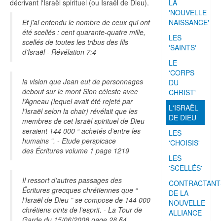
décrivant l'Israël spirituel (ou Israël de Dieu).
LA
'NOUVELLE
Et j’ai entendu le nombre de ceux qui ont
NAISSANCE'
été scellés : cent quarante-quatre mille,
LES
scellés de toutes les tribus des fils
'SAINTS'
d’Israël - Révélation 7:4
LE
'CORPS
la vision que Jean eut de personnages
DU
debout sur le mont Sion céleste avec
CHRIST'
l’Agneau (lequel avait été rejeté par
L'ISRAËL
l’Israël selon la chair) révélait que les
DE DIEU
membres de cet Israël spirituel de Dieu
seraient 144 000 “ achetés d’entre les
LES
humains ”. - Etude perspicace
'CHOISIS'
des Écritures volume 1 page 1219
LES
'SCELLÉS'
Il ressort d’autres passages des
CONTRACTANT
Écritures grecques chrétiennes que “
DE LA
l’Israël de Dieu ” se compose de 144 000
NOUVELLE
chrétiens oints de l’esprit. - La Tour de
ALLIANCE
Garde du 15/06/2008 page 28 §4