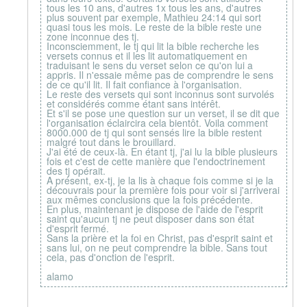
tous les 10 ans, d'autres 1x tous les ans, d'autres
plus souvent par exemple, Mathieu 24:14 qui sort
quasi tous les mois. Le reste de la bible reste une
zone inconnue des tj.
Inconsciemment, le tj qui lit la bible recherche les
versets connus et il les lit automatiquement en
traduisant le sens du verset selon ce qu'on lui a
appris. Il n'essaie même pas de comprendre le sens
de ce qu'il lit. Il fait confiance à l'organisation.
Le reste des versets qui sont inconnus sont survolés
et considérés comme étant sans intérêt.
Et s'il se pose une question sur un verset, il se dit que
l'organisation éclaircira cela bientôt. Voila comment
8000.000 de tj qui sont sensés lire la bible restent
malgré tout dans le brouillard.
J'ai été de ceux-là. En étant tj, j'ai lu la bible plusieurs
fois et c'est de cette manière que l'endoctrinement
des tj opérait.
A présent, ex-tj, je la lis à chaque fois comme si je la
découvrais pour la première fois pour voir si j'arriverai
aux mêmes conclusions que la fois précédente.
En plus, maintenant je dispose de l'aide de l'esprit
saint qu'aucun tj ne peut disposer dans son état
d'esprit fermé.
Sans la prière et la foi en Christ, pas d'esprit saint et
sans lui, on ne peut comprendre la bible. Sans tout
cela, pas d'onction de l'esprit.
alamo