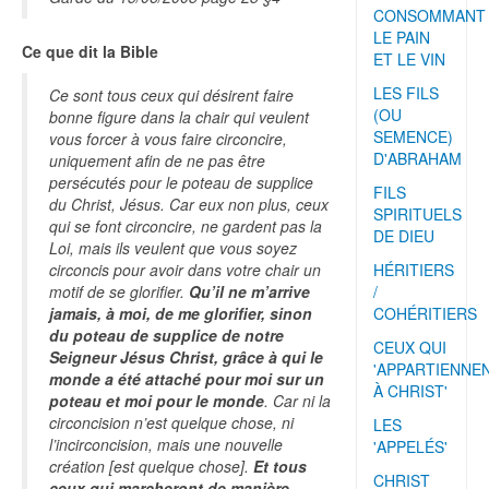
CONSOMMANT
LE PAIN
Ce que dit la Bible
ET LE VIN
LES FILS
Ce sont tous ceux qui désirent faire
(OU
bonne figure dans la chair qui veulent
SEMENCE)
vous forcer à vous faire circoncire,
D'ABRAHAM
uniquement afin de ne pas être
persécutés pour le poteau de supplice
FILS
du Christ, Jésus. Car eux non plus, ceux
SPIRITUELS
qui se font circoncire, ne gardent pas la
DE DIEU
Loi, mais ils veulent que vous soyez
circoncis pour avoir dans votre chair un
HÉRITIERS
motif de se glorifier.
Qu’il ne m’arrive
/
jamais, à moi, de me glorifier, sinon
COHÉRITIERS
du poteau de supplice de notre
CEUX QUI
Seigneur Jésus Christ, grâce à qui le
'APPARTIENNE
monde a été attaché pour moi sur un
À CHRIST'
poteau et moi pour le monde
. Car ni la
circoncision n’est quelque chose, ni
LES
l’incirconcision, mais une nouvelle
'APPELÉS'
création [est quelque chose].
Et tous
CHRIST
ceux qui marcheront de manière