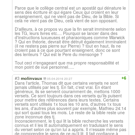
Parce que le collège central est un apostât qui dénature le
sens des écriture et qui égare Ceux qui croient en leur
enseignement, qui ne vient pas de Dieu, de la Bible. Si
celà ne vient pas de Dieu, celà vient de son opposant.
D'ailleurs, à ce propos vu que la fin serait imminente selon
les TG, leurs livres etc.... Pourquoi se lancer dans des
d'instructions luxueuses et pharaoniques comme Warwick
? Qui en théorie, devrait être détruit également imminalent
(il ne restera pas pierre sur Pierre) ? tout en haut, ils ne
croient pas à ce que pourtant enseignent, donc ce sont
des lenteurs ? Qui est le Pere du mensonge ?
Tout ceci n'engageant que ma propre responsabilité et
mon point de vue personnel.....
#3
+6
molinvaux
05-04-2016 20:27
Dans l'article, Thomas dit que certains versets ne sont
jamais utilisés par les tj. En fait, c'est vrai. En étant
généreux, ils se servent couramment de, mettons 1000
versets. Ce sont toujours dans ces versets qu'ils puisent
pour mettre des références dans leurs textes. Certains
versets sont utilisés 1x tous les 10 ans, d'autres 1x tous
les ans, d'autres plus souvent par exemple, Mathieu 24:14
qui sort quasi tous les mois. Le reste de la bible reste une
zone inconnue des tj.
Inconsciemment, le tj qui lit la bible recherche les versets
connus et il les lit automatiquement en traduisant le sens
du verset selon ce qu'on lui a appris. Il n'essaie même pas
de comprendre le sens de ce qu'il lit. Il fait confiance à