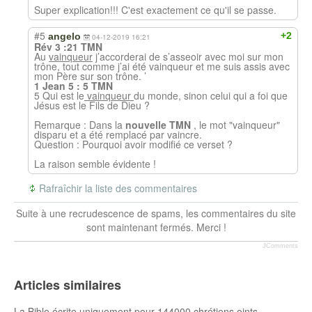
Super explication!!! C'est exactement ce qu'il se passe.
#5
+2
angelo
04-12-2019 16:21
Rév 3 :21 TMN
Au
vainqueur
j’accorderai de s’asseoir avec moi sur mon
trône, tout comme j’ai été vainqueur et me suis assis avec
mon Père sur son trône. ’
1 Jean 5 : 5 TMN
5 Qui est le
vainqueur
du monde, sinon celui qui a foi que
Jésus est le Fils de Dieu ?
Remarque : Dans la
nouvelle TMN
, le mot "vainqueur"
disparu et a été remplacé par vaincre.
Question : Pourquoi avoir modifié ce verset ?
La raison semble évidente !
Rafraîchir la liste des commentaires
Suite à une recrudescence de spams, les commentaires du site
sont maintenant fermés. Merci !
JComments
Articles similaires
La Bible écrite uniquement pour 144000 chrétiens oints