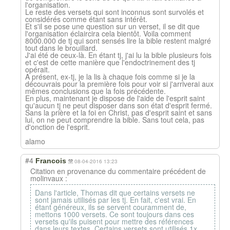
l'organisation.
Le reste des versets qui sont inconnus sont survolés et
considérés comme étant sans intérêt.
Et s'il se pose une question sur un verset, il se dit que
l'organisation éclaircira cela bientôt. Voila comment
8000.000 de tj qui sont sensés lire la bible restent malgré
tout dans le brouillard.
J'ai été de ceux-là. En étant tj, j'ai lu la bible plusieurs fois
et c'est de cette manière que l'endoctrinement des tj
opérait.
A présent, ex-tj, je la lis à chaque fois comme si je la
découvrais pour la première fois pour voir si j'arriverai aux
mêmes conclusions que la fois précédente.
En plus, maintenant je dispose de l'aide de l'esprit saint
qu'aucun tj ne peut disposer dans son état d'esprit fermé.
Sans la prière et la foi en Christ, pas d'esprit saint et sans
lui, on ne peut comprendre la bible. Sans tout cela, pas
d'onction de l'esprit.
alamo
#4
Francois
08-04-2016 13:23
Citation en provenance du commentaire précédent de
molinvaux :
Dans l'article, Thomas dit que certains versets ne
sont jamais utilisés par les tj. En fait, c'est vrai. En
étant généreux, ils se servent couramment de,
mettons 1000 versets. Ce sont toujours dans ces
versets qu'ils puisent pour mettre des références
dans leurs textes. Certains versets sont utilisés 1x