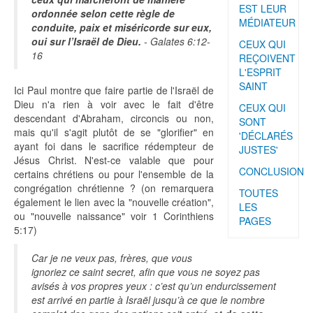
EST LEUR
ordonnée selon cette règle de
MÉDIATEUR
conduite, paix et miséricorde sur eux,
oui sur l’Israël de Dieu.
- Galates 6:12-
CEUX QUI
16
REÇOIVENT
L'ESPRIT
SAINT
Ici Paul montre que faire partie de l'Israël de
Dieu n'a rien à voir avec le fait d'être
CEUX QUI
descendant d'Abraham, circoncis ou non,
SONT
mais qu'il s'agit plutôt de se "glorifier" en
'DÉCLARÉS
ayant foi dans le sacrifice rédempteur de
JUSTES'
Jésus Christ. N'est-ce valable que pour
CONCLUSION
certains chrétiens ou pour l'ensemble de la
congrégation chrétienne ? (on remarquera
TOUTES
également le lien avec la "nouvelle création",
LES
ou "nouvelle naissance" voir 1 Corinthiens
PAGES
5:17)
Car je ne veux pas, frères, que vous
ignoriez ce saint secret, afin que vous ne soyez pas
avisés à vos propres yeux : c’est qu’un endurcissement
est arrivé en partie à Israël jusqu’à ce que le nombre