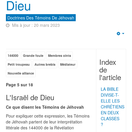
Dieu
Doctrines Des Témoins De Jéhovah
Mis à jour : 20 mars 2023
Emp
144000
Grande foule
Membres oints
Index
Petit troupeau
Autres brebis
Médiateur
de
Nouvelle alliance
l'article
Page 5 sur 18
LA BIBLE
L'Israël de Dieu
DIVISE-T-
ELLE LES
CHRÉTIENS
Ce que disent les Témoins de Jéhovah
EN DEUX
Pour expliquer cette expression, les Témoins
CLASSES
de Jéhovah partent de leur interprétation
?
littérale des 144000 de la Révélation