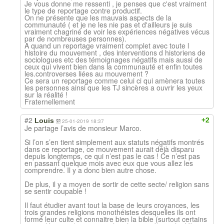
Je vous donne me ressenti , je penses que c'est vraiment
le type de reportage contre productif.
On ne présente que les mauvais aspects de la
communauté ( et je ne les nie pas et d'ailleurs je suis
vraiment chagriné de voir les expériences négatives vécus
par de nombreuses personnes).
A quand un reportage vraiment complet avec toute l
histoire du mouvement , des interventions d historiens de
sociologues etc des témoignages négatifs mais aussi de
ceux qui vivent bien dans la communauté et enfin toutes
les.controverses liées au mouvement ?
Ce sera un reportage comme celui ci qui amènera toutes
les personnes ainsi que les TJ sincères a ouvrir les yeux
sur la réalité !
Fraternellement
#2
+2
Louis
25-01-2019 18:37
Je partage l’avis de monsieur Marco.
Si l’on s’en tient simplement aux statuts négatifs montrés
dans ce reportage, ce mouvement aurait déjà disparu
depuis longtemps, ce qui n’est pas le cas ! Ce n’est pas
en passant quelque mois avec eux que vous allez les
comprendre. Il y a donc bien autre chose.
De plus, il y a moyen de sortir de cette secte/ religion sans
se sentir coupable !
Il faut étudier avant tout la base de leurs croyances, les
trois grandes religions monothéistes desquelles ils ont
formé leur culte et connaitre bien la bible (surtout certains