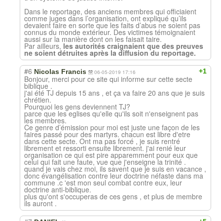
Dans le reportage, des anciens membres qui officiaient
comme juges dans l’organisation, ont expliqué qu’ils
devaient faire en sorte que les faits d’abus ne soient pas
connus du monde extérieur. Des victimes témoignaient
aussi sur la manière dont on les faisait taire.
Par ailleurs,
les autorités craignaient que des preuves
ne soient détruites après la diffusion du reportage.
#6
+1
Nicolas Francis
06-05-2019 17:16
Bonjour, merci pour ce site qui informe sur cette secte
biblique .
j'ai été TJ depuis 15 ans , et ça va faire 20 ans que je suis
chrétien.
Pourquoi les gens deviennent TJ?
parce que les eglises qu'elle qu'ils soit n'enseignent pas
les membres.
Ce genre d’émission pour moi est juste une façon de les
faires passé pour des martyrs. chacun est libre d'etre
dans cette secte. Ont ma pas forcé , je suis rentré
librement et ressorti ensuite librement. j'ai renié leur
organisation ce qui est pire apparemment pour eux que
celui qui fait une faute, vue que j'enseigne la trinité .
quand je vais chez moi, ils savent que je suis en vacance ,
donc évangélisation contre leur doctrine néfaste dans ma
commune .c 'est mon seul combat contre eux, leur
doctrine anti-biblique.
plus qu'ont s'occuperas de ces gens , et plus de membre
ils auront .