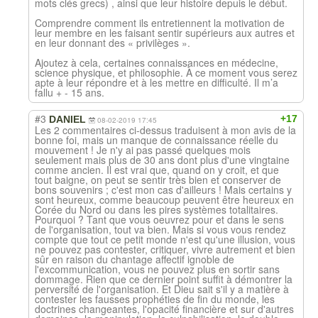
mots clés grecs) , ainsi que leur histoire depuis le début.
Comprendre comment ils entretiennent la motivation de
leur membre en les faisant sentir supérieurs aux autres et
en leur donnant des « privilèges ».
Ajoutez à cela, certaines connaissances en médecine,
science physique, et philosophie. À ce moment vous serez
apte à leur répondre et à les mettre en difficulté. Il m’a
fallu + - 15 ans.
#3
+17
DANIEL
08-02-2019 17:45
Les 2 commentaires ci-dessus traduisent à mon avis de la
bonne foi, mais un manque de connaissance réelle du
mouvement ! Je n'y ai pas passé quelques mois
seulement mais plus de 30 ans dont plus d'une vingtaine
comme ancien. Il est vrai que, quand on y croit, et que
tout baigne, on peut se sentir très bien et conserver de
bons souvenirs ; c'est mon cas d'ailleurs ! Mais certains y
sont heureux, comme beaucoup peuvent être heureux en
Corée du Nord ou dans les pires systèmes totalitaires.
Pourquoi ? Tant que vous oeuvrez pour et dans le sens
de l'organisation, tout va bien. Mais si vous vous rendez
compte que tout ce petit monde n'est qu'une illusion, vous
ne pouvez pas contester, critiquer, vivre autrement et bien
sûr en raison du chantage affectif ignoble de
l'excommunication, vous ne pouvez plus en sortir sans
dommage. Rien que ce dernier point suffit à démontrer la
perversité de l'organisation. Et Dieu sait s'il y a matière à
contester les fausses prophéties de fin du monde, les
doctrines changeantes, l'opacité financière et sur d'autres