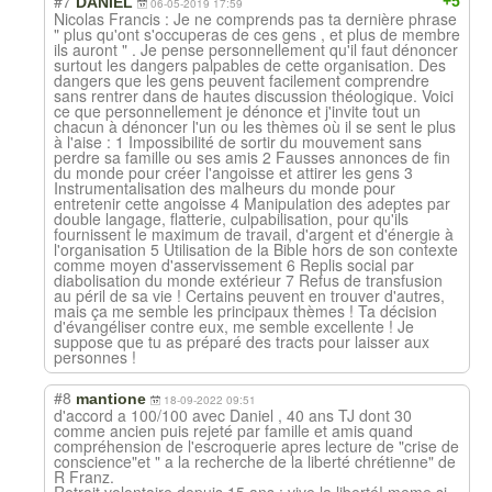
#7
+5
DANIEL
06-05-2019 17:59
Nicolas Francis : Je ne comprends pas ta dernière phrase
" plus qu'ont s'occuperas de ces gens , et plus de membre
ils auront " . Je pense personnellement qu'il faut dénoncer
surtout les dangers palpables de cette organisation. Des
dangers que les gens peuvent facilement comprendre
sans rentrer dans de hautes discussion théologique. Voici
ce que personnellement je dénonce et j'invite tout un
chacun à dénoncer l'un ou les thèmes où il se sent le plus
à l'aise : 1 Impossibilité de sortir du mouvement sans
perdre sa famille ou ses amis 2 Fausses annonces de fin
du monde pour créer l'angoisse et attirer les gens 3
Instrumentalisation des malheurs du monde pour
entretenir cette angoisse 4 Manipulation des adeptes par
double langage, flatterie, culpabilisation, pour qu'ils
fournissent le maximum de travail, d'argent et d'énergie à
l'organisation 5 Utilisation de la Bible hors de son contexte
comme moyen d'asservissement 6 Replis social par
diabolisation du monde extérieur 7 Refus de transfusion
au péril de sa vie ! Certains peuvent en trouver d'autres,
mais ça me semble les principaux thèmes ! Ta décision
d'évangéliser contre eux, me semble excellente ! Je
suppose que tu as préparé des tracts pour laisser aux
personnes !
#8
mantione
18-09-2022 09:51
d'accord a 100/100 avec Daniel , 40 ans TJ dont 30
comme ancien puis rejeté par famille et amis quand
compréhension de l'escroquerie apres lecture de "crise de
conscience"et " a la recherche de la liberté chrétienne" de
R Franz.
Retrait volontaire depuis 15 ans : vive la liberté! meme si