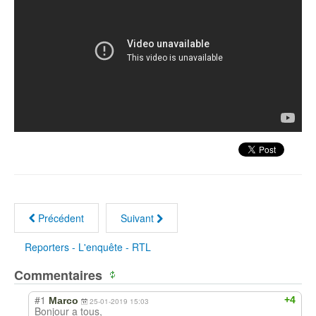
Précédent
Suivant
Reporters - L'enquête - RTL
Commentaires
#1
+4
Marco
25-01-2019 15:03
Bonjour a tous,