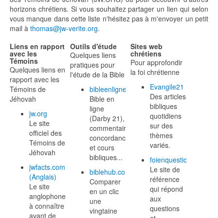
horizons chrétiens. Si vous souhaitez partager un lien qui selon
vous manque dans cette liste n'hésitez pas à m'envoyer un petit
mail à
thomas@jw-verite.org
.
Liens en rapport
Outils d'étude
Sites web
avec les
chrétiens
Quelques liens
Témoins
Pour approfondir
pratiques pour
Quelques liens en
la foi chrétienne
l'étude de la Bible
rapport avec les
Evangile21
Témoins de
bibleenligne.com
Des articles
Jéhovah
Bible en
bibliques
ligne
jw.org
quotidiens
(Darby 21),
Le site
sur des
commentaires,
officiel des
thèmes
concordance,
Témoins de
variés.
et cours
Jéhovah
bibliques...
foienquestions.eu
jwfacts.com
Le site de
biblehub.com
(Anglais)
référence
Comparer
Le site
qui répond
en un clic
anglophone
aux
une
à connaître
questions
vingtaine
avant de