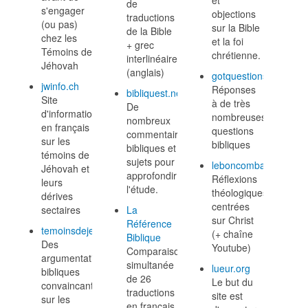
et
de
s'engager
objections
traductions
(ou pas)
sur la Bible
de la Bible
chez les
et la foi
+ grec
Témoins de
chrétienne.
interlinéaire
Jéhovah
(anglais)
gotquestions.org
jwinfo.ch
Réponses
bibliquest.net
Site
à de très
De
d'information
nombreuses
nombreux
en français
questions
commentaires
sur les
bibliques
bibliques et
témoins de
sujets pour
leboncombat.fr
Jéhovah et
approfondir
Réflexions
leurs
l'étude.
théologiques
dérives
centrées
sectaires
La
sur Christ
Référence
temoinsdejesus.fr
(+ chaîne
Biblique
Des
Youtube)
Comparaison
argumentations
simultanée
lueur.org
bibliques
de 26
Le but du
convaincantes
traductions
site est
sur les
en français