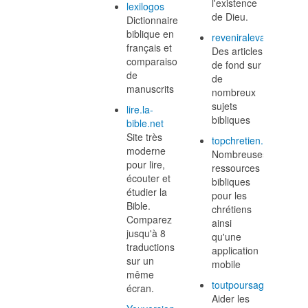
l'existence
lexilogos
de Dieu.
Dictionnaire
biblique en
reveniralevangile.com
français et
Des articles
comparaison
de fond sur
de
de
manuscrits
nombreux
sujets
lire.la-
bibliques
bible.net
Site très
topchretien.com
moderne
Nombreuses
pour lire,
ressources
écouter et
bibliques
étudier la
pour les
Bible.
chrétiens
Comparez
ainsi
jusqu'à 8
qu'une
traductions
application
sur un
mobile
même
toutpoursagloire.com
écran.
Aider les