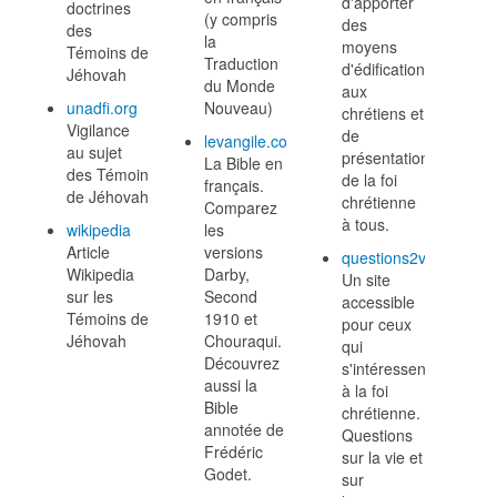
d'apporter
doctrines
(y compris
des
des
la
moyens
Témoins de
Traduction
d'édification
Jéhovah
du Monde
aux
unadfi.org
Nouveau)
chrétiens et
Vigilance
de
levangile.com
au sujet
présentation
La Bible en
des Témoins
de la foi
français.
de Jéhovah
chrétienne
Comparez
à tous.
wikipedia
les
Article
versions
questions2vie.com
Wikipedia
Darby,
Un site
sur les
Second
accessible
Témoins de
1910 et
pour ceux
Jéhovah
Chouraqui.
qui
Découvrez
s'intéressent
aussi la
à la foi
Bible
chrétienne.
annotée de
Questions
Frédéric
sur la vie et
Godet.
sur