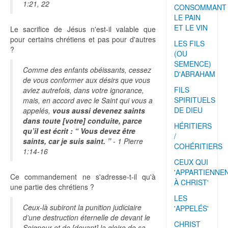
1:21, 22
CONSOMMANT
LE PAIN
ET LE VIN
Le sacrifice de Jésus n'est-il valable que
pour certains chrétiens et pas pour d'autres
LES FILS
?
(OU
SEMENCE)
Comme des enfants obéissants, cessez
D'ABRAHAM
de vous conformer aux désirs que vous
FILS
aviez autrefois, dans votre ignorance,
SPIRITUELS
mais, en accord avec le Saint qui vous a
DE DIEU
appelés,
vous aussi devenez saints
dans toute [votre] conduite, parce
HÉRITIERS
qu’il est écrit : “ Vous devez être
/
saints, car je suis saint. ”
- 1 Pierre
COHÉRITIERS
1:14-16
CEUX QUI
'APPARTIENNE
Ce commandement ne s'adresse-t-il qu'à
À CHRIST'
une partie des chrétiens ?
LES
Ceux-là subiront la punition judiciaire
'APPELÉS'
d’une destruction éternelle de devant le
CHRIST
Seigneur et de [devant] la gloire de sa