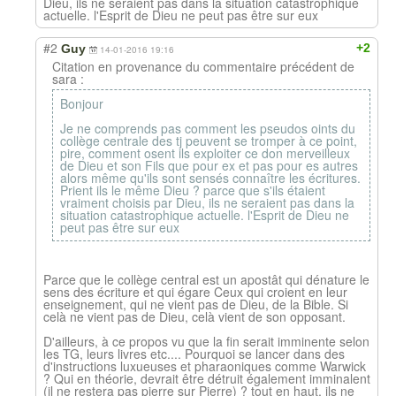
Dieu, ils ne seraient pas dans la situation catastrophique
actuelle. l'Esprit de Dieu ne peut pas être sur eux
#2
+2
Guy
14-01-2016 19:16
Citation en provenance du commentaire précédent de
sara :
Bonjour
Je ne comprends pas comment les pseudos oints du
collège centrale des tj peuvent se tromper à ce point,
pire, comment osent ils exploiter ce don merveilleux
de Dieu et son Fils que pour ex et pas pour es autres
alors même qu'ils sont sensés connaître les écritures.
Prient ils le même Dieu ? parce que s'ils étaient
vraiment choisis par Dieu, ils ne seraient pas dans la
situation catastrophique actuelle. l'Esprit de Dieu ne
peut pas être sur eux
Parce que le collège central est un apostât qui dénature le
sens des écriture et qui égare Ceux qui croient en leur
enseignement, qui ne vient pas de Dieu, de la Bible. Si
celà ne vient pas de Dieu, celà vient de son opposant.
D'ailleurs, à ce propos vu que la fin serait imminente selon
les TG, leurs livres etc.... Pourquoi se lancer dans des
d'instructions luxueuses et pharaoniques comme Warwick
? Qui en théorie, devrait être détruit également imminalent
(il ne restera pas pierre sur Pierre) ? tout en haut, ils ne