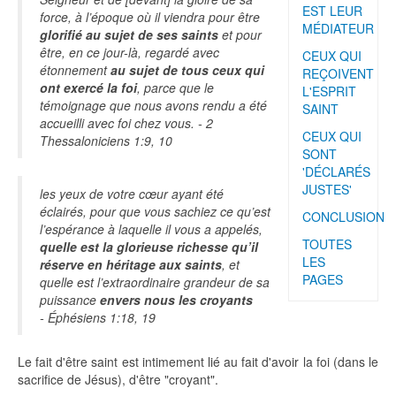
EST LEUR
force, à l’époque où il viendra pour être
MÉDIATEUR
glorifié au sujet de ses saints
et pour
être, en ce jour-là, regardé avec
CEUX QUI
étonnement
au sujet de tous ceux qui
REÇOIVENT
ont exercé la foi
, parce que le
L'ESPRIT
témoignage que nous avons rendu a été
SAINT
accueilli avec foi chez vous. - 2
CEUX QUI
Thessaloniciens 1:9, 10
SONT
'DÉCLARÉS
JUSTES'
les yeux de votre cœur ayant été
éclairés, pour que vous sachiez ce qu’est
CONCLUSION
l’espérance à laquelle il vous a appelés,
TOUTES
quelle est la glorieuse richesse qu’il
LES
réserve en héritage aux saints
, et
PAGES
quelle est l’extraordinaire grandeur de sa
puissance
envers nous les croyants
- Éphésiens 1:18, 19
Le fait d'être saint est intimement lié au fait d'avoir la foi (dans le
sacrifice de Jésus), d'être "croyant".