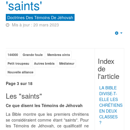
'saints'
Doctrines Des Témoins De Jéhovah
Mis à jour : 20 mars 2023
Emp
144000
Grande foule
Membres oints
Index
Petit troupeau
Autres brebis
Médiateur
de
Nouvelle alliance
l'article
Page 3 sur 18
LA BIBLE
Les "saints"
DIVISE-T-
ELLE LES
CHRÉTIENS
Ce que disent les Témoins de Jéhovah
EN DEUX
La Bible montre que les premiers chrétiens
CLASSES
se considéraient comme étant "saints". Pour
?
les Témoins de Jéhovah, ce qualificatif ne