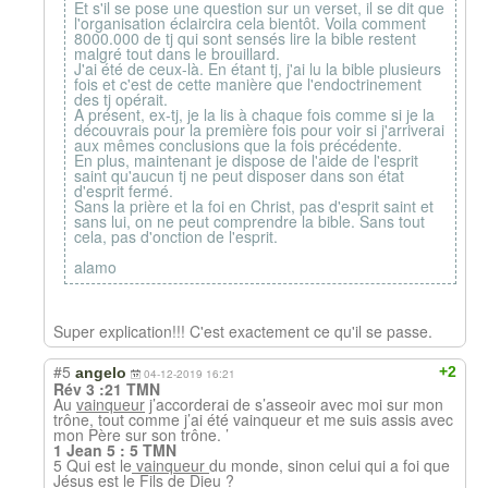
Et s'il se pose une question sur un verset, il se dit que
l'organisation éclaircira cela bientôt. Voila comment
8000.000 de tj qui sont sensés lire la bible restent
malgré tout dans le brouillard.
J'ai été de ceux-là. En étant tj, j'ai lu la bible plusieurs
fois et c'est de cette manière que l'endoctrinement
des tj opérait.
A présent, ex-tj, je la lis à chaque fois comme si je la
découvrais pour la première fois pour voir si j'arriverai
aux mêmes conclusions que la fois précédente.
En plus, maintenant je dispose de l'aide de l'esprit
saint qu'aucun tj ne peut disposer dans son état
d'esprit fermé.
Sans la prière et la foi en Christ, pas d'esprit saint et
sans lui, on ne peut comprendre la bible. Sans tout
cela, pas d'onction de l'esprit.
alamo
Super explication!!! C'est exactement ce qu'il se passe.
#5
+2
angelo
04-12-2019 16:21
Rév 3 :21 TMN
Au
vainqueur
j’accorderai de s’asseoir avec moi sur mon
trône, tout comme j’ai été vainqueur et me suis assis avec
mon Père sur son trône. ’
1 Jean 5 : 5 TMN
5 Qui est le
vainqueur
du monde, sinon celui qui a foi que
Jésus est le Fils de Dieu ?