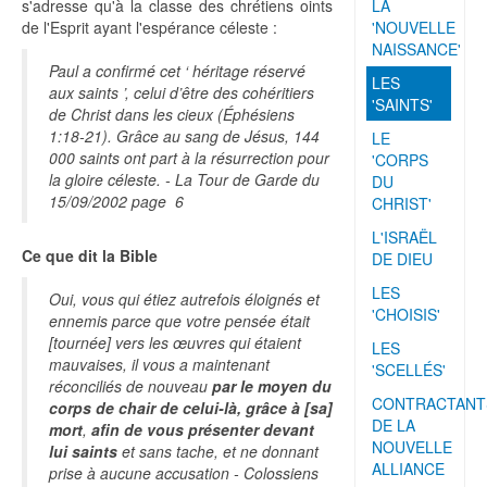
s'adresse qu'à la classe des chrétiens oints
LA
de l'Esprit ayant l'espérance céleste :
'NOUVELLE
NAISSANCE'
Paul a confirmé cet ‘ héritage réservé
LES
aux saints ’, celui d’être des cohéritiers
'SAINTS'
de Christ dans les cieux (Éphésiens
1:18-21). Grâce au sang de Jésus, 144
LE
000 saints ont part à la résurrection pour
'CORPS
la gloire céleste. - La Tour de Garde du
DU
15/09/2002 page 6
CHRIST'
L'ISRAËL
Ce que dit la Bible
DE DIEU
LES
Oui, vous qui étiez autrefois éloignés et
'CHOISIS'
ennemis parce que votre pensée était
[tournée] vers les œuvres qui étaient
LES
mauvaises, il vous a maintenant
'SCELLÉS'
réconciliés de nouveau
par le moyen du
CONTRACTANT
corps de chair de celui-là, grâce à [sa]
DE LA
mort
,
afin de vous présenter devant
NOUVELLE
lui saints
et sans tache, et ne donnant
ALLIANCE
prise à aucune accusation - Colossiens