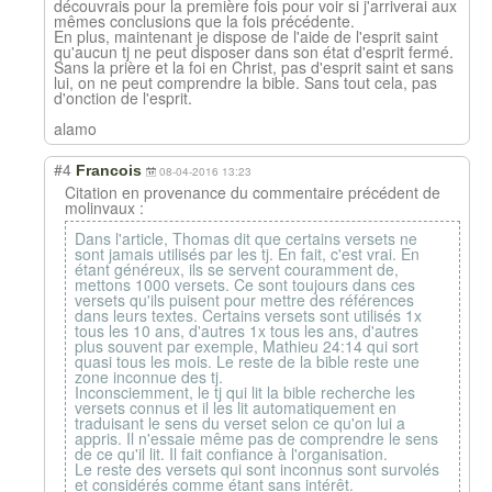
découvrais pour la première fois pour voir si j'arriverai aux
mêmes conclusions que la fois précédente.
En plus, maintenant je dispose de l'aide de l'esprit saint
qu'aucun tj ne peut disposer dans son état d'esprit fermé.
Sans la prière et la foi en Christ, pas d'esprit saint et sans
lui, on ne peut comprendre la bible. Sans tout cela, pas
d'onction de l'esprit.
alamo
#4
Francois
08-04-2016 13:23
Citation en provenance du commentaire précédent de
molinvaux :
Dans l'article, Thomas dit que certains versets ne
sont jamais utilisés par les tj. En fait, c'est vrai. En
étant généreux, ils se servent couramment de,
mettons 1000 versets. Ce sont toujours dans ces
versets qu'ils puisent pour mettre des références
dans leurs textes. Certains versets sont utilisés 1x
tous les 10 ans, d'autres 1x tous les ans, d'autres
plus souvent par exemple, Mathieu 24:14 qui sort
quasi tous les mois. Le reste de la bible reste une
zone inconnue des tj.
Inconsciemment, le tj qui lit la bible recherche les
versets connus et il les lit automatiquement en
traduisant le sens du verset selon ce qu'on lui a
appris. Il n'essaie même pas de comprendre le sens
de ce qu'il lit. Il fait confiance à l'organisation.
Le reste des versets qui sont inconnus sont survolés
et considérés comme étant sans intérêt.