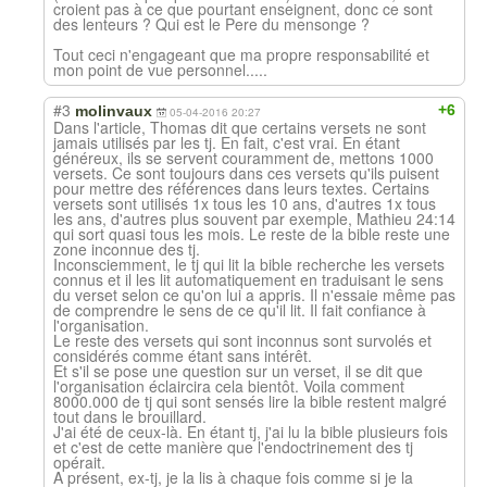
croient pas à ce que pourtant enseignent, donc ce sont
des lenteurs ? Qui est le Pere du mensonge ?
Tout ceci n'engageant que ma propre responsabilité et
mon point de vue personnel.....
#3
+6
molinvaux
05-04-2016 20:27
Dans l'article, Thomas dit que certains versets ne sont
jamais utilisés par les tj. En fait, c'est vrai. En étant
généreux, ils se servent couramment de, mettons 1000
versets. Ce sont toujours dans ces versets qu'ils puisent
pour mettre des références dans leurs textes. Certains
versets sont utilisés 1x tous les 10 ans, d'autres 1x tous
les ans, d'autres plus souvent par exemple, Mathieu 24:14
qui sort quasi tous les mois. Le reste de la bible reste une
zone inconnue des tj.
Inconsciemment, le tj qui lit la bible recherche les versets
connus et il les lit automatiquement en traduisant le sens
du verset selon ce qu'on lui a appris. Il n'essaie même pas
de comprendre le sens de ce qu'il lit. Il fait confiance à
l'organisation.
Le reste des versets qui sont inconnus sont survolés et
considérés comme étant sans intérêt.
Et s'il se pose une question sur un verset, il se dit que
l'organisation éclaircira cela bientôt. Voila comment
8000.000 de tj qui sont sensés lire la bible restent malgré
tout dans le brouillard.
J'ai été de ceux-là. En étant tj, j'ai lu la bible plusieurs fois
et c'est de cette manière que l'endoctrinement des tj
opérait.
A présent, ex-tj, je la lis à chaque fois comme si je la