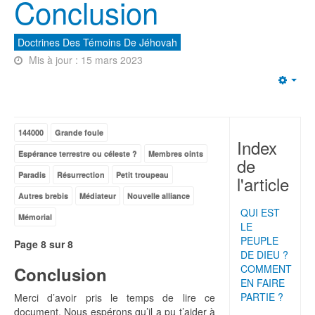
Conclusion
Doctrines Des Témoins De Jéhovah
Mis à jour : 15 mars 2023
Emp
144000
Grande foule
Index
Espérance terrestre ou céleste ?
Membres oints
de
Paradis
Résurrection
Petit troupeau
l'article
Autres brebis
Médiateur
Nouvelle alliance
QUI EST
Mémorial
LE
PEUPLE
Page 8 sur 8
DE DIEU ?
COMMENT
Conclusion
EN FAIRE
PARTIE ?
Merci d’avoir pris le temps de lire ce
document. Nous espérons qu’il a pu t’aider à