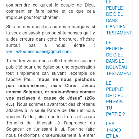
LE
comprendre ce qu’est le peuple de Dieu,
PEUPLE
comment en faire partie et ce que cela
DE DIEU
implique pour tout chrétien.
DANS
Si tu as des questions ou des remarques, si
L'ANCIEN
tu veux en savoir plus ou si tu penses qu’il y
TESTAMENT
a des erreurs dans cette brochure, n’hésite
LE
surtout pas à nous écrire :
PEUPLE
verifieztouteschoses@gmail.com
.
DE DIEU
Tu ne trouveras dans cette brochure aucune
DANS LE
publicité pour une église ou une organisation
NOUVEAU
tout simplement car, suivant l’exemple de
TESTAMENT
l’apôtre Paul,
"nous ne nous prêchons
LE
pas nous-mêmes, mais Christ Jésus
PEUPLE
comme Seigneur, et nous-mêmes comme
DE DIEU :
vos esclaves à cause de Jésus" (2Co
EN FAIS-
4:5)
. Nous sommes avant tout des chrétiens
TU
attachés à la seule Parole de Dieu et nous
PARTIE ?
voulons t’aider, ainsi que tes frères et sœurs
Témoins de Jéhovah, à t'approcher du
LES
Seigneur en t’unissant à lui. Pour se faire
144000
nous t’exhortons chaleureusement à entrer
ET LA