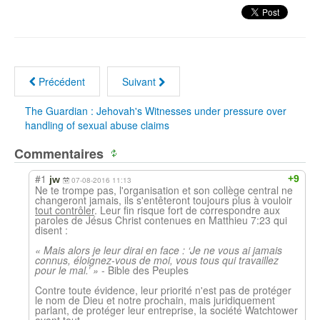
Précédent
Suivant
The Guardian : Jehovah's Witnesses under pressure over
handling of sexual abuse claims
Commentaires
#1
+9
jw
07-08-2016 11:13
Ne te trompe pas, l'organisation et son collège central ne
changeront jamais, ils s'entêteront toujours plus à vouloir
tout contrôler
. Leur fin risque fort de correspondre aux
paroles de Jésus Christ contenues en Matthieu 7:23 qui
disent :
« Mais alors je leur dirai en face : ‘Je ne vous ai jamais
connus, éloignez-vous de moi, vous tous qui travaillez
pour le mal.’ »
- Bible des Peuples
Contre toute évidence, leur priorité n'est pas de protéger
le nom de Dieu et notre prochain, mais juridiquement
parlant, de protéger leur entreprise, la société Watchtower