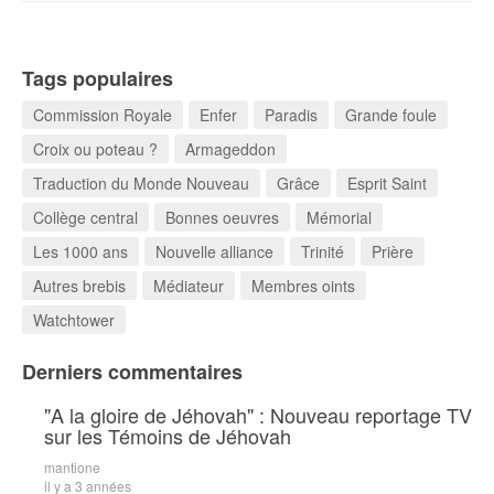
Tags populaires
Commission Royale
Enfer
Paradis
Grande foule
Croix ou poteau ?
Armageddon
Traduction du Monde Nouveau
Grâce
Esprit Saint
Collège central
Bonnes oeuvres
Mémorial
Les 1000 ans
Nouvelle alliance
Trinité
Prière
Autres brebis
Médiateur
Membres oints
Watchtower
Derniers commentaires
"A la gloire de Jéhovah" : Nouveau reportage TV
sur les Témoins de Jéhovah
mantione
il y a 3 années