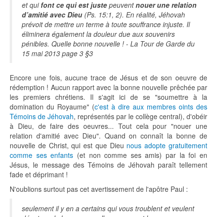
et qui
font ce qui est juste
peuvent
nouer une relation
d’amitié avec Dieu
(Ps. 15:1, 2). En réalité, Jéhovah
prévoit de mettre un terme à toute souffrance injuste. Il
éliminera également la douleur due aux souvenirs
pénibles. Quelle bonne nouvelle ! - La Tour de Garde du
15 mai 2013 page 3 §3
Encore une fois, aucune trace de Jésus et de son oeuvre de
rédemption ! Aucun rapport avec la bonne nouvelle prêchée par
les premiers chrétiens. Il s'agit ici de se "soumettre à la
domination du Royaume" (
c'est à dire aux membres oints des
Témoins de Jéhovah
, représentés par le collège central), d'obéir
à Dieu, de faire des oeuvres... Tout cela pour "nouer une
relation d'amitié avec Dieu". Quand on connaît la bonne de
nouvelle de Christ, qui est que Dieu
nous adopte gratuitement
comme ses enfants
(et non comme ses amis) par la foi en
Jésus, le message des Témoins de Jéhovah paraît tellement
fade et déprimant !
N'oublions surtout pas cet avertissement de l'apôtre Paul :
seulement il y en a certains qui vous troublent et veulent