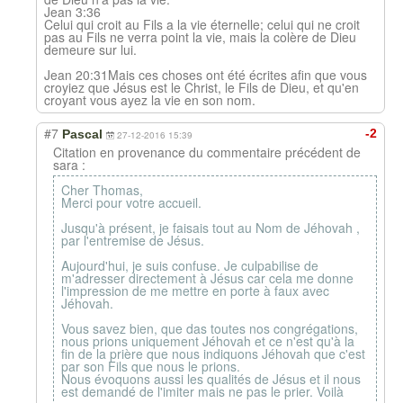
Jean 3:36
Celui qui croit au Fils a la vie éternelle; celui qui ne croit
pas au Fils ne verra point la vie, mais la colère de Dieu
demeure sur lui.
Jean 20:31Mais ces choses ont été écrites afin que vous
croyiez que Jésus est le Christ, le Fils de Dieu, et qu'en
croyant vous ayez la vie en son nom.
#7
-2
Pascal
27-12-2016 15:39
Citation en provenance du commentaire précédent de
sara :
Cher Thomas,
Merci pour votre accueil.
Jusqu'à présent, je faisais tout au Nom de Jéhovah ,
par l'entremise de Jésus.
Aujourd'hui, je suis confuse. Je culpabilise de
m'adresser directement à Jésus car cela me donne
l'impression de me mettre en porte à faux avec
Jéhovah.
Vous savez bien, que das toutes nos congrégations,
nous prions uniquement Jéhovah et ce n'est qu'à la
fin de la prière que nous indiquons Jéhovah que c'est
par son Fils que nous le prions.
Nous évoquons aussi les qualités de Jésus et il nous
est demandé de l'imiter mais ne pas le prier. Voilà