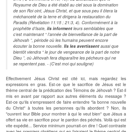
Royaume de Dieu a été établi au ciel sous la domination
de son Roi oint, Jésus Christ, et que sous peu il ôtera la
méchanceté de la terre et dirigera la restauration du
Paradis (Révélation 11:15 ; 21:3, 4). Conformément à la
prophétie d’Isaïe,
ils informent
leurs semblables que
c’est maintenant “ l’année de bienveillance de la part de
Jéhovah ”, période où les humains peuvent encore
écouter la bonne nouvelle.
Ils les avertissent
aussi que
bientôt viendra “ le jour de vengeance de la part de notre
Dieu ”, où Jéhovah fera disparaître les pécheurs qui ne
se repentent pas. - (C'est moi qui souligne)
Effectivement Jésus Christ est cité ici, mais regardez les
expressions en gras. Est-ce que le sacrifice de Jésus est le
thème central de la prédication des Témoins de Jéhovah ? Est-il
mis en avant par rapport aux autres éléments du message ?
Est-ce qu'ils s'empressent de faire entendre "la bonne nouvelle
du Christ" à toutes les personnes qu'ils abordent ? Non, ils
"ouvrent leur Bible pour montrer à qui le veut bien" que Jésus a
offert sa vie en sacrifice pour le pardon des péchés. Voilà qui est
vite expédié... Service minimum pourrait-on dire ! Quel contraste
avec les premiers chrétiens qui en faisaient le thème central de