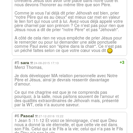
chrétiens Jésus doit avoir une place dans notre culte et
nous devons l'honorer au même titre que son Père.
Comme je vous l'ai déjà dit prier Jéhovah est bien, prier
"notre Père qui es au cieux" est mieux car met en valeur
le lien fort qui nous unit à lui. Avez-vous déjà appelé votre
père charnel par son prénom ? Ce n'est pas pour rien que
Jésus nous a dit de prier "notre Père" et pas "Jéhovah".
A côté de cela rien ne vous empêche de prier Jésus pour
le remercier ou pour lui demander une aide ponctuelle
comme Paul avec son "épine dans la chair". Ce n'est pas
un péché faites selon ce que votre cœur vous dit
#5
+3
sara
24-08-2015 17:13
Merci Thomas,
Je dois développer MA relation personnelle avec Notre
Père et Jésus, ainsi je devrais ressentir davantage
d'amour.
Ce qui me chagrine est que je ne comprends pas
pourquoi, à la salle, nous parlons souvent de l'amour et
des qualités extraordinaires de Jéhovah mais, présenté
par la WT, cela n'a aucune saveur.
#6
Pascal
27-12-2016 15:22
1 Jean 5 :11-12 Et voici ce témoignage, c'est que Dieu
nous a donné la vie éternelle, et que cette vie est dans
son Fils. Celui qui a le Fils a la vie; celui qui n'a pas le Fils
de Dieu n'a pas la vie.