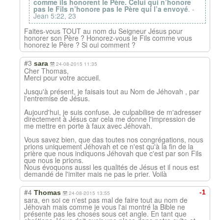
comme ils honorent le Père. Celui qui n’honore
pas le Fils n’honore pas le Père qui l’a envoyé
. -
Jean 5:22, 23
Faites-vous TOUT au nom du Seigneur Jésus pour
honorer son Père ? Honorez-vous le Fils comme vous
honorez le Père ? Si oui comment ?
#3
sara
24-08-2015 11:35
Cher Thomas,
Merci pour votre accueil.
Jusqu'à présent, je faisais tout au Nom de Jéhovah , par
l'entremise de Jésus.
Aujourd'hui, je suis confuse. Je culpabilise de m'adresser
directement à Jésus car cela me donne l'impression de
me mettre en porte à faux avec Jéhovah.
Vous savez bien, que das toutes nos congrégations, nous
prions uniquement Jéhovah et ce n'est qu'à la fin de la
prière que nous indiquons Jéhovah que c'est par son Fils
que nous le prions.
Nous évoquons aussi les qualités de Jésus et il nous est
demandé de l'imiter mais ne pas le prier. Voilà
#4
-1
Thomas
24-08-2015 13:55
sara, en soi ce n'est pas mal de faire tout au nom de
Jéhovah mais comme je vous l'ai montré la Bible ne
présente pas les choses sous cet angle. En tant que