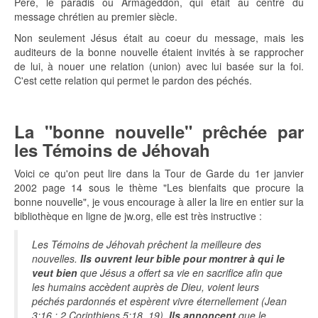
Père, le paradis ou Armageddon, qui était au centre du
message chrétien au premier siècle.
Non seulement Jésus était au coeur du message, mais les
auditeurs de la bonne nouvelle étaient invités à se rapprocher
de lui, à nouer une relation (union) avec lui basée sur la foi.
C'est cette relation qui permet le pardon des péchés.
La "bonne nouvelle" prêchée par
les Témoins de Jéhovah
Voici ce qu'on peut lire dans la Tour de Garde du 1er janvier
2002 page 14 sous le thème "Les bienfaits que procure la
bonne nouvelle", je vous encourage à aller la lire en entier sur la
bibliothèque en ligne de jw.org, elle est très instructive :
Les Témoins de Jéhovah prêchent la meilleure des
nouvelles.
Ils ouvrent leur bible pour montrer à qui le
veut bien
que Jésus a offert sa vie en sacrifice afin que
les humains accèdent auprès de Dieu, voient leurs
péchés pardonnés et espèrent vivre éternellement (Jean
3:16 ; 2 Corinthiens 5:18, 19).
Ils annoncent
que le