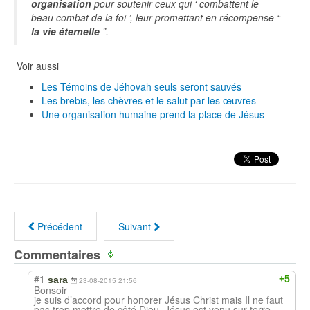
organisation
pour soutenir ceux qui ‘ combattent le
beau combat de la foi ’, leur promettant en récompense “
la vie éternelle
”.
Voir aussi
Les Témoins de Jéhovah seuls seront sauvés
Les brebis, les chèvres et le salut par les œuvres
Une organisation humaine prend la place de Jésus
Précédent
Suivant
Commentaires
#1
+5
sara
23-08-2015 21:56
Bonsoir
je suis d’accord pour honorer Jésus Christ mais Il ne faut
pas trop mettre de côté Dieu. Jésus est venu sur terre