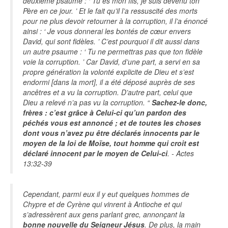
deuxième psaume : ‘ Tu es mon fils, je suis devenu ton
Père en ce jour. ’ Et le fait qu’il l’a ressuscité des morts
pour ne plus devoir retourner à la corruption, il l’a énoncé
ainsi : ‘ Je vous donnerai les bontés de cœur envers
David, qui sont fidèles. ’ C’est pourquoi il dit aussi dans
un autre psaume : ‘ Tu ne permettras pas que ton fidèle
voie la corruption. ’ Car David, d’une part, a servi en sa
propre génération la volonté explicite de Dieu et s’est
endormi [dans la mort], il a été déposé auprès de ses
ancêtres et a vu la corruption. D’autre part, celui que
Dieu a relevé n’a pas vu la corruption. “
Sachez-le donc,
frères : c’est grâce à Celui-ci qu’un pardon des
péchés vous est annoncé ; et de toutes les choses
dont vous n’avez pu être déclarés innocents par le
moyen de la loi de Moïse, tout homme qui croit est
déclaré innocent par le moyen de Celui-ci
. - Actes
13:32-39
Cependant, parmi eux il y eut quelques hommes de
Chypre et de Cyrène qui vinrent à Antioche et qui
s’adressèrent aux gens parlant grec, annonçant la
bonne nouvelle du Seigneur Jésus
. De plus, la main