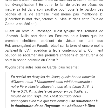
leur évangélisation ! En outre, le fait de croire en Jésus, de
mettre sa foi dans son sacrifice pour obtenir le pardon des
péchés et la vie éternelle n'est même pas mentionné ici
(Cherchez le mot "foi", "croire" ou "Jésus" dans cette Tour de
Garde, c'est édifiant) !
Quant au reste du message, il est typique des Témoins de
Jéhovah. Nulle part dans les Écritures nous lisons que les
premiers chrétiens parlaient de Jésus en tant que
Roi, annonçaient un Paradis rétabli sur la terre et encore moins
parlaient-ils d'Armageddon à leurs contemporains. Comment
peut-on se réclamer des premiers chrétiens et dénaturer à ce
point la bonne nouvelle du Christ ?
Voyons cette autre Tour de Garde, plus récente :
En qualité de disciples de Jésus, quelle bonne nouvelle
diffusons-​nous ? Notamment cette vérité rassurante :
notre Père céleste, Jéhovah, nous aime (Jean 3:16 ; 1
Pierre 5:7). Il manifeste cet amour en particulier au
moyen de son Royaume. C’est pourquoi nous
annonçons avec joie que tous ceux qui
se soumettent à
la domination de ce Royaume
, qui
obéissent à Dieu