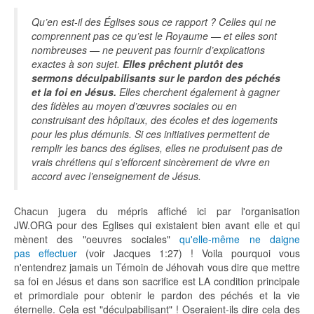
Qu’en est-il des Églises sous ce rapport ? Celles qui ne
comprennent pas ce qu’est le Royaume — et elles sont
nombreuses — ne peuvent pas fournir d’explications
exactes à son sujet.
Elles prêchent plutôt des
sermons déculpabilisants sur le pardon des péchés
et la foi en Jésus.
Elles cherchent également à gagner
des fidèles au moyen d’œuvres sociales ou en
construisant des hôpitaux, des écoles et des logements
pour les plus démunis. Si ces initiatives permettent de
remplir les bancs des églises, elles ne produisent pas de
vrais chrétiens qui s’efforcent sincèrement de vivre en
accord avec l’enseignement de Jésus.
Chacun jugera du mépris affiché ici par l'organisation
JW.ORG pour des Eglises qui existaient bien avant elle et qui
mènent des "oeuvres sociales"
qu'elle-même ne daigne
pas effectuer
(voir Jacques 1:27) ! Voila pourquoi vous
n'entendrez jamais un Témoin de Jéhovah vous dire que mettre
sa foi en Jésus et dans son sacrifice est LA condition principale
et primordiale pour obtenir le pardon des péchés et la vie
éternelle. Cela est "déculpabilisant" ! Oseraient-ils dire cela des