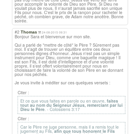
pour accomplir la volonté de Dieu son Père. Si Dieu ne
voulait plus de nous, Il n'aurait jamais sacrifié son unique
Fils pour nous. C'est le prix de la rançon pour racheter le
péché, oh combien grave, de Adam notre ancêtre. Bonne
soirée.
#2
Thomas
24-08-2015 09:31
Bonjour Sara et bienvenue sur mon site.
Qui a parlé de "mettre de côté" le Père ? Sûrement pas
moi. Il s'agit de trouver un équilibre entre ces deux
personnes dignes d'honneur. Jésus n'est pas un simple
instrument pour Dieu, comme une baguette magique ! Il
est son Fils, il est doté d'intelligence et d'une volonté
propre, il s'est offert volontairement pour nous en
choisissant de faire la volonté de son Père en se donnant
pour nos péchés.
Je vous invite à méditer sur ces quelques versets :
Citer :
Et ce que vous faites en parole ou en œuvre,
faites
tout au nom du Seigneur Jésus, remerciant par lui
Dieu le Père
. - Colossiens 3:17
Citer :
Car le Père ne juge personne, mais il a remis tout le
jugement au Fils,
afin que tous honorent le Fils