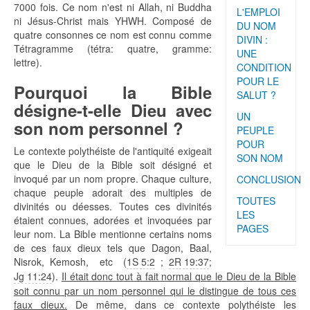
7000 fois. Ce nom n'est ni Allah, ni Buddha
L'EMPLOI
ni Jésus-Christ mais YHWH. Composé de
DU NOM
quatre consonnes ce nom est connu comme
DIVIN :
Tétragramme (tétra: quatre, gramme:
UNE
lettre).
CONDITION
POUR LE
Pourquoi la Bible
SALUT ?
désigne-t-elle Dieu avec
UN
son nom personnel ?
PEUPLE
POUR
Le contexte polythéiste de l'antiquité exigeait
SON NOM
que le Dieu de la Bible soit désigné et
invoqué par un nom propre. Chaque culture,
CONCLUSION
chaque peuple adorait des multiples de
TOUTES
divinités ou déesses. Toutes ces divinités
LES
étaient connues, adorées et invoquées par
PAGES
leur nom. La Bible mentionne certains noms
de ces faux dieux tels que Dagon, Baal,
Nisrok, Kemosh, etc (
1S 5:2
;
2R 19:37
;
Jg 11:24
).
Il était donc tout à fait normal que le Dieu de la Bible
soit connu par un nom personnel qui le distingue de tous ces
faux dieux.
De même, dans ce contexte polythéiste les