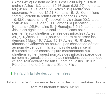
( Actes 4:12).Le nom de Jésus est Celui auquel il faut
croire ( Actes 16:31,Jean 12:46,Jean 6:28-29),mettre sa
foi ( Jean 3:18,1Jean 3:23,Actes 19:4) Mettre son
espérance Matthieu 12:21,Romains 15:12,1Corinthiens
15:19 ) ,obtenir la rémission des péchés ( Actes
10:43,Colossiens 1:14),recevoir la vie ( Jean 20:31,Jean
5:40,Jean 3:36,1Jean 5:11) ,obtenir la justication (
Romains 4:25,Romains 5:19,Romains 5:9,19).Le nom de
Jésus est également le seul nom efficace pour
permettre.aux chrétiens de faire des miracles ( Actes
3:6,7,16,Actes :10,30) ,pour soumettre et chasser les
démons ( Marc 16:17,Luc 10:17 Actes 16:18) .Les
témoins de Jéhovah ne peuvent pas chasser de démon
au nom de Jéhovah ( ils n'ont pas de puissance ni
d'autorité sur les esprits impurs contrairement aux
chrétiens authentiques) non plus des miracles parce-que
ce nom n'a jamais été donné aux chrétiens pour quoi que
ce soit.Tout devant être fait au nom de Jésus, Dieu le
Père étant honoré à travers Dieu le Fils .
Rafraîchir la liste des commentaires
Suite à une recrudescence de spams, les commentaires du site
sont maintenant fermés. Merci !
JComments