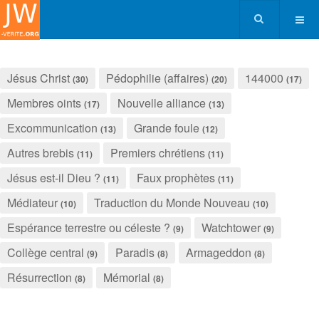
Jésus Christ
Pédophilie (affaires)
144000
(30)
(20)
(17)
Membres oints
Nouvelle alliance
(17)
(13)
Excommunication
Grande foule
(13)
(12)
Autres brebis
Premiers chrétiens
(11)
(11)
Jésus est-il Dieu ?
Faux prophètes
(11)
(11)
Médiateur
Traduction du Monde Nouveau
(10)
(10)
Espérance terrestre ou céleste ?
Watchtower
(9)
(9)
Collège central
Paradis
Armageddon
(9)
(8)
(8)
Résurrection
Mémorial
(8)
(8)