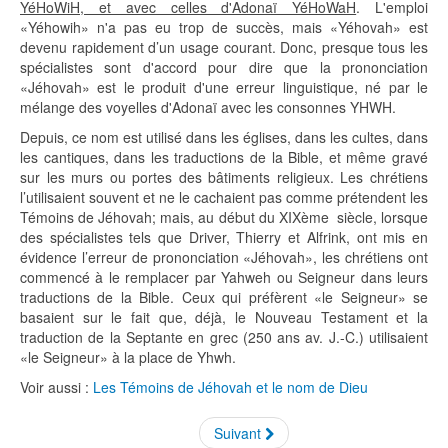
YéHoWiH, et avec celles d'Adonaï YéHoWaH
. L'emploi
«Yéhowih» n'a pas eu trop de succès, mais «Yéhovah» est
devenu rapidement d’un usage courant. Donc, presque tous les
spécialistes sont d'accord pour dire que la prononciation
«Jéhovah» est le produit d'une erreur linguistique, né par le
mélange des voyelles d'Adonaï avec les consonnes YHWH.
Depuis, ce nom est utilisé dans les églises, dans les cultes, dans
les cantiques, dans les traductions de la Bible, et même gravé
sur les murs ou portes des bâtiments religieux. Les chrétiens
l’utilisaient souvent et ne le cachaient pas comme prétendent les
Témoins de Jéhovah; mais, au début du XIXème siècle, lorsque
des spécialistes tels que Driver, Thierry et Alfrink, ont mis en
évidence l’erreur de prononciation «Jéhovah», les chrétiens ont
commencé à le remplacer par Yahweh ou Seigneur dans leurs
traductions de la Bible. Ceux qui préfèrent «le Seigneur» se
basaient sur le fait que, déjà, le Nouveau Testament et la
traduction de la Septante en grec (250 ans av. J.-C.) utilisaient
«le Seigneur» à la place de Yhwh.
Voir aussi :
Les Témoins de Jéhovah et le nom de Dieu
Suivant