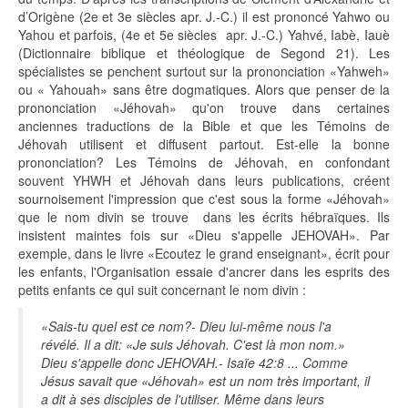
d’Origène (2e et 3e siècles apr. J.-C.) il est prononcé Yahwo ou
Yahou et parfois, (4e et 5e siècles apr. J.-C.) Yahvé, Iabè, Iauè
(Dictionnaire biblique et théologique de Segond 21). Les
spécialistes se penchent surtout sur la prononciation «Yahweh»
ou « Yahouah» sans être dogmatiques. Alors que penser de la
prononciation «Jéhovah» qu'on trouve dans certaines
anciennes traductions de la Bible et que les Témoins de
Jéhovah utilisent et diffusent partout. Est-elle la bonne
prononciation? Les Témoins de Jéhovah, en confondant
souvent YHWH et Jéhovah dans leurs publications, créent
sournoisement l'impression que c'est sous la forme «Jéhovah»
que le nom divin se trouve dans les écrits hébraïques. Ils
insistent maintes fois sur «Dieu s'appelle JEHOVAH». Par
exemple, dans le livre «Ecoutez le grand enseignant», écrit pour
les enfants, l'Organisation essaie d'ancrer dans les esprits des
petits enfants ce qui suit concernant le nom divin :
«Sais-tu quel est ce nom?- Dieu lui-même nous l'a
révélé. Il a dit: «Je suis Jéhovah. C'est là mon nom.»
Dieu s'appelle donc JEHOVAH.- Isaïe 42:8 ... Comme
Jésus savait que «Jéhovah» est un nom très important, il
a dit à ses disciples de l'utiliser. Même dans leurs