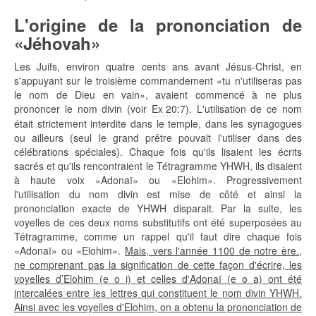
L'origine de la prononciation de
«Jéhovah»
Les Juifs, environ quatre cents ans avant Jésus-Christ, en
s'appuyant sur le troisième commandement «tu n'utiliseras pas
le nom de Dieu en vain», avaient commencé à ne plus
prononcer le nom divin (voir
Ex 20:7
). L'utilisation de ce nom
était strictement interdite dans le temple, dans les synagogues
ou ailleurs (seul le grand prêtre pouvait l'utiliser dans des
célébrations spéciales). Chaque fois qu'ils lisaient les écrits
sacrés et qu'ils rencontraient le Tétragramme YHWH, ils disaient
à haute voix «Adonaï» ou «Elohim». Progressivement
l'utilisation du nom divin est mise de côté et ainsi la
prononciation exacte de YHWH disparait. Par la suite, les
voyelles de ces deux noms substitutifs ont été superposées au
Tétragramme, comme un rappel qu'il faut dire chaque fois
«Adonaï» ou «Elohim».
Mais, vers l'année 1100 de notre ère.,
ne comprenant pas la signification de cette façon d'écrire, les
voyelles d’Elohim (e o i) et celles d'Adonaï (e o a) ont été
intercalées entre les lettres qui constituent le nom divin YHWH.
Ainsi avec les voyelles d'Elohim, on a obtenu la prononciation de