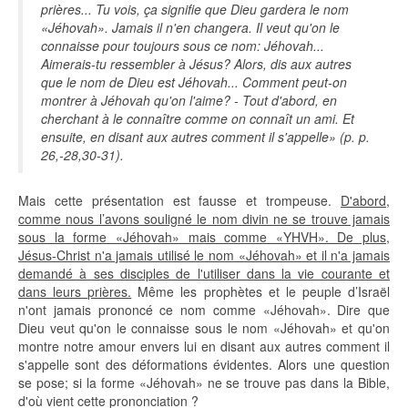
prières... Tu vois, ça signifie que Dieu gardera le nom
«Jéhovah». Jamais il n'en changera. Il veut qu'on le
connaisse pour toujours sous ce nom: Jéhovah...
Aimerais-tu ressembler à Jésus? Alors, dis aux autres
que le nom de Dieu est Jéhovah... Comment peut-on
montrer à Jéhovah qu'on l'aime? - Tout d'abord, en
cherchant à le connaître comme on connaît un ami. Et
ensuite, en disant aux autres comment il s'appelle» (p. p.
26,-28,30-31).
Mais cette présentation est fausse et trompeuse.
D'abord,
comme nous l’avons souligné le nom divin ne se trouve jamais
sous la forme «Jéhovah» mais comme «YHVH». De plus,
Jésus-Christ n'a jamais utilisé le nom «Jéhovah» et il n'a jamais
demandé à ses disciples de l'utiliser dans la vie courante et
dans leurs prières.
Même les prophètes et le peuple d’Israël
n'ont jamais prononcé ce nom comme «Jéhovah». Dire que
Dieu veut qu'on le connaisse sous le nom «Jéhovah» et qu'on
montre notre amour envers lui en disant aux autres comment il
s'appelle sont des déformations évidentes. Alors une question
se pose; si la forme «Jéhovah» ne se trouve pas dans la Bible,
d'où vient cette prononciation ?