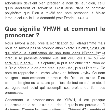
adorateurs devaient bien préciser le nom de leur dieu, celui
qu'ils adoraient et servaient. C'est aussi dans ce contexte
polythéiste que Dieu a révélé son nom personnel à Moise
lorsque celui-ci le lui a demandé (voir
Exode 3:14-16
).
Que signifie YHWH et comment le
prononcer ?
Nous savons à peu près la signification du Tétragramme mais
nous ne savons pas sa prononciation exacte. En effet,
c'est Dieu
qui révèle la signification de son nom dans l'Exode (
3:14
)
lorsqu'il se présente comme «Je suis celui qui suis» ou «Je
serai qui je serai»
. La Septante, la plus ancienne traduction de
la Bible hébraïque en grec, traduit par «Moi, je suis l’étant ». Ce
nom se rapproche du verbe «être» en hébreu «hyh». Ce nom
souligne l'auto-existence éternelle de Dieu et exalte Dieu
comme l'origine ou la cause première de tout ce qui existe. Il
est également celui qui accomplit ses projets ou tient ses
promesses.
Concernant la prononciation de YHWH, il est presque
impossible de la connaitre étant donné qu'elle est perdue au fil
du temps. D’après les transcriptions de Clément d’Alexandrie et