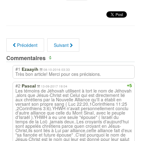
Précédent
Suivant
Commentaires
#1
Ezaayih
08-10-2016 03:33
Très bon article! Merci pour ces précisions.
#2
+5
Pascal
13-09-2017 19:04
Les témoins de Jéhovah utilisent à tort le nom de Jéhovah
,alors que Jésus-Christ est Celui qui est directement lié
aux chrétiens par la Nouvelle Alliance qu'Il a établi en
versant son propre sang ( Luc 22:20,1Corinthiens 11:25
,2Corinthiens 3:6).YHWH n'avait personnellement conclu
d'autre alliance que celle du Mont Sinaï, avec le peuple
d'Israël ).YHWH a eu une seule "épouse" ( Israël du
temps de la Loi) ,jamais deux..Les croyants d'aujourd'hui
sont appelés chrétiens parce quen croyant en Jésus-
Christ,ils sont liés à Lui par alliance,cette alliance fait d'eux
"sa fiancée et future épouse" .C'est pourquoi le nom de
Jésus-Christ est le nom qui leur est donné pour leur salut