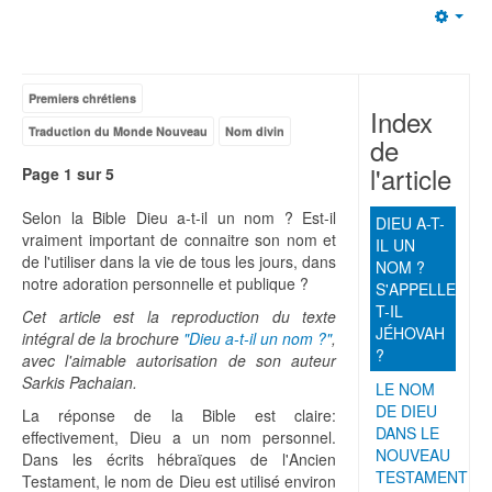
Emp
Premiers chrétiens
Index
Traduction du Monde Nouveau
Nom divin
de
l'article
Page 1 sur 5
Selon la Bible Dieu a-t-il un nom ? Est-il
DIEU A-T-
vraiment important de connaitre son nom et
IL UN
de l'utiliser dans la vie de tous les jours, dans
NOM ?
notre adoration personnelle et publique ?
S'APPELLE-
T-IL
Cet article est la reproduction du texte
JÉHOVAH
intégral de la brochure
"Dieu a-t-il un nom ?"
,
?
avec l'aimable autorisation de son auteur
Sarkis Pachaian.
LE NOM
DE DIEU
La réponse de la Bible est claire:
DANS LE
effectivement, Dieu a un nom personnel.
NOUVEAU
Dans les écrits hébraïques de l'Ancien
TESTAMENT
Testament, le nom de Dieu est utilisé environ